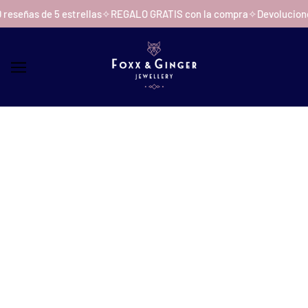
SALTAR AL CONTENIDO PRINCIPAL
señas de 5 estrellas
✧
REGALO GRATIS con la compra
✧
Devoluciones 
DIARIO