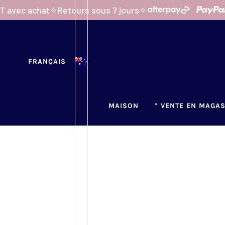
ALLER AU CONTENU PRINCIPAL
achat
✧
Retours sous 7 jours
✧
✧
Opti
FRANÇAIS
MAISON
* VENTE EN MAGAS